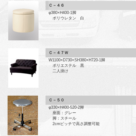
Ｃ－４６
φ380×H400-1脚
ポリウレタン 白
Ｃ－４７Ｗ
W1100×D730×SH380×H720-1脚
ポリエステル 黒
二人掛け
Ｃ－５０
φ330×H400-520‐2脚
座面：グレー
脚：スチール
2cmピッチで高さ調整可能