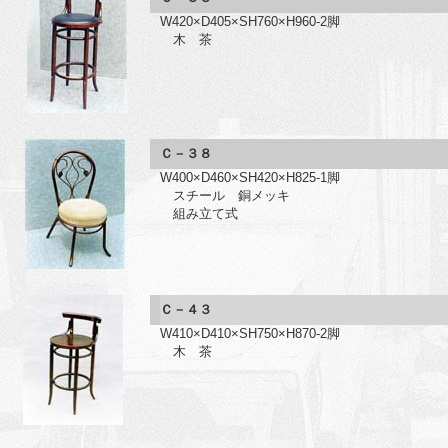
W420×D405×SH760×H960-2脚
木 茶
Ｃ－３８
W400×D460×SH420×H825-1脚
スチール 銅メッキ
組み立て式
Ｃ－４３
W410×D410×SH750×H870-2脚
木 茶