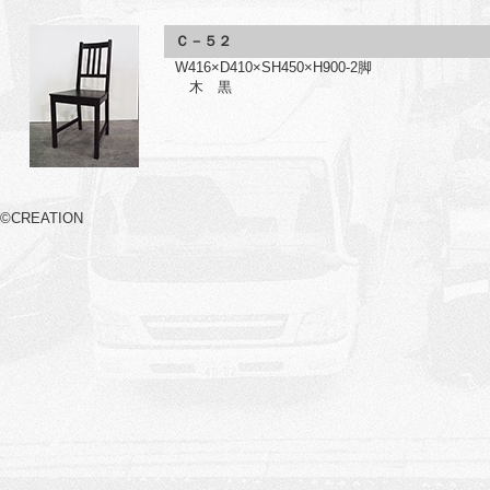
Ｃ－５２
W416×D410×SH450×H900-2脚
木 黒
©CREATION