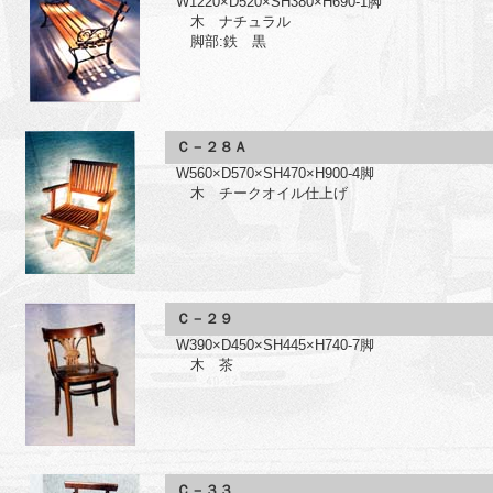
W1220×D520×SH380×H690-1脚
木 ナチュラル
脚部:鉄 黒
Ｃ－２８Ａ
W560×D570×SH470×H900-4脚
木 チークオイル仕上げ
Ｃ－２９
W390×D450×SH445×H740-7脚
木 茶
Ｃ－３３