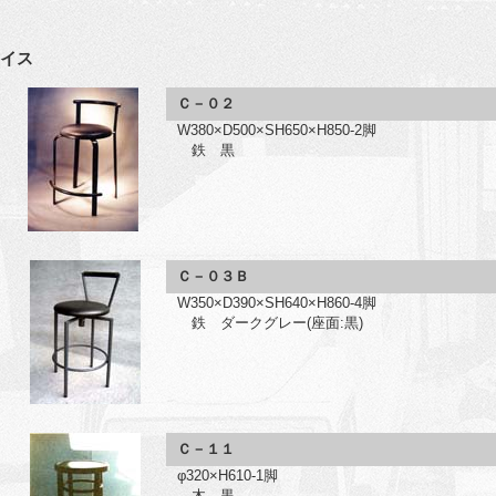
イス
Ｃ－０２
W380×D500×SH650×H850-2脚
鉄 黒
Ｃ－０３Ｂ
W350×D390×SH640×H860-4脚
鉄 ダークグレー(座面:黒)
Ｃ－１１
φ320×H610-1脚
木 黒